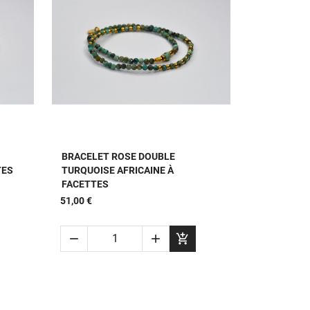

APERÇU RAPIDE
BRACELET ROSE DOUBLE
TES
TURQUOISE AFRICAINE À
FACETTES
51,00 €


