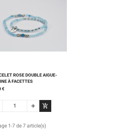

APERÇU RAPIDE
CELET ROSE DOUBLE AIGUE-
INE À FACETTES
0 €


age 1-7 de 7 article(s)