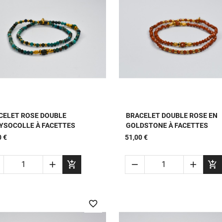


APERÇU RAPIDE
APERÇU RAPIDE
CELET ROSE DOUBLE
BRACELET DOUBLE ROSE EN
YSOCOLLE À FACETTES
GOLDSTONE À FACETTES
0 €
51,00 €





favorite_border