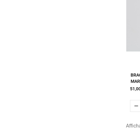
BRA
MAR
51,0

Affich