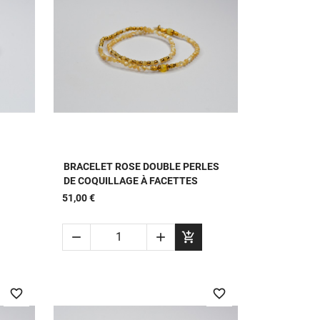

APERÇU RAPIDE
BRACELET ROSE DOUBLE PERLES
DE COQUILLAGE À FACETTES
51,00 €



favorite_border
favorite_border