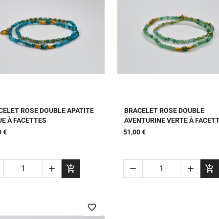


APERÇU RAPIDE
APERÇU RAPIDE
CELET ROSE DOUBLE APATITE
BRACELET ROSE DOUBLE
UE À FACETTES
AVENTURINE VERTE À FACET
0 €
51,00 €





favorite_border