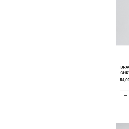
BRA
CHR
54,0
