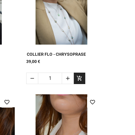

APERÇU RAPIDE
COLLIER FLO - CHRYSOPRASE
39,00 €



favorite_border
favorite_border