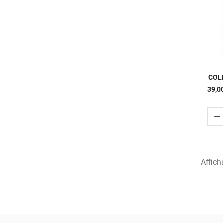
COLL
39,0

Affich