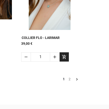

APERÇU RAPIDE
COLLIER FLO - LARIMAR
39,00 €




1
2