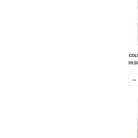
COLL
39,0
