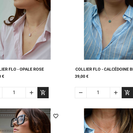


APERÇU RAPIDE
APERÇU RAPIDE
IER FLO - OPALE ROSE
COLLIER FLO - CALCÉDOINE 
0 €
39,00 €





favorite_border