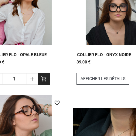


APERÇU RAPIDE
APERÇU RAPIDE
IER FLO - OPALE BLEUE
COLLIER FLO - ONYX NOIRE
0 €
39,00 €


AFFICHER LES DÉTAILS
favorite_border