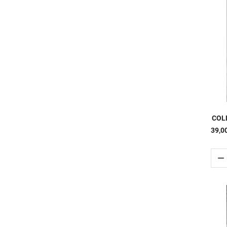
COLL
39,0
