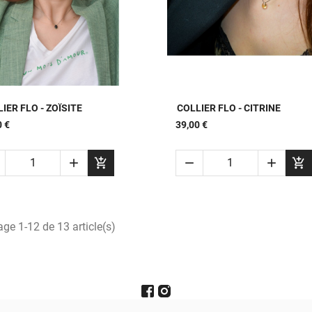


APERÇU RAPIDE
APERÇU RAPIDE
IER FLO - ZOÏSITE
COLLIER FLO - CITRINE
0 €
39,00 €





age 1-12 de 13 article(s)