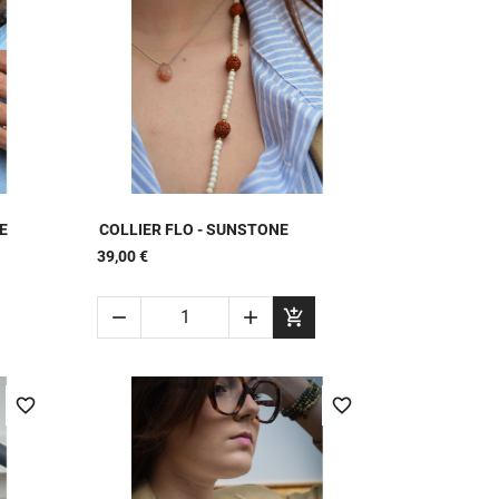

APERÇU RAPIDE
E
COLLIER FLO - SUNSTONE
39,00 €



favorite_border
favorite_border