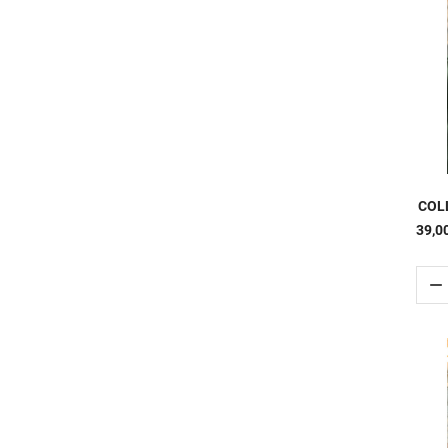
COL
39,0
