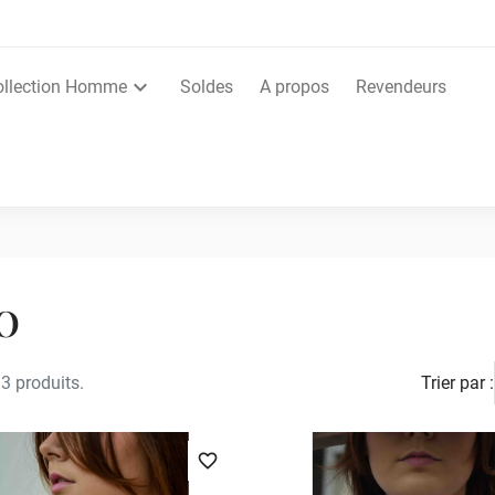
ollection Homme
Soldes
A propos
Revendeurs
O
13 produits.
Trier par :
favorite_border