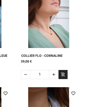

APERÇU RAPIDE
BLEUE
COLLIER FLO - CORNALINE
39,00 €



favorite_border
favorite_border