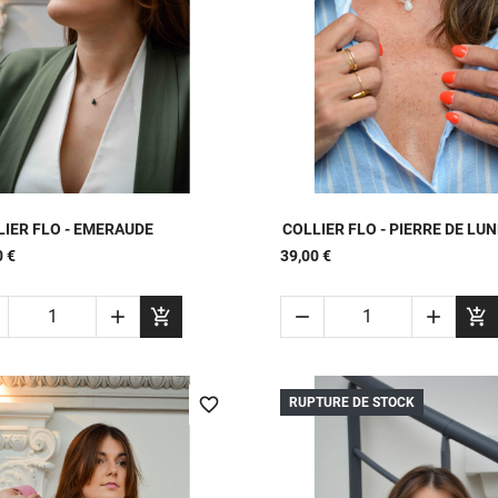


APERÇU RAPIDE
APERÇU RAPIDE
LIER FLO - EMERAUDE
COLLIER FLO - PIERRE DE LUN
0 €
39,00 €





RUPTURE DE STOCK
favorite_border