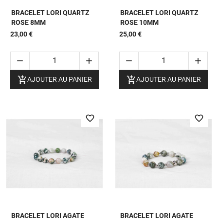
BRACELET LORI QUARTZ
BRACELET LORI QUARTZ
ROSE 8MM
ROSE 10MM
23,00 €
25,00 €






AJOUTER AU PANIER
AJOUTER AU PANIER
favorite_border
favorite_border
BRACELET LORI AGATE
BRACELET LORI AGATE