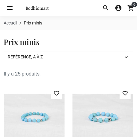
0
menu
search
account_circle
shopping_cart
Accueil
Prix minis
Prix minis
expand_more
RÉFÉRENCE, A À Z
Il y a 25 produits.
favorite_border
favorite_border