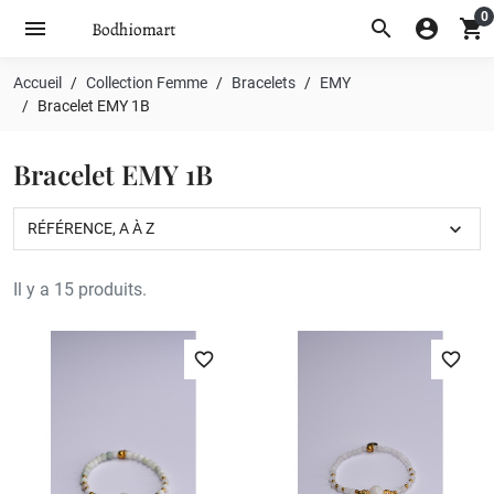
0
menu
search
account_circle
shopping_cart
Accueil
Collection Femme
Bracelets
EMY
Bracelet EMY 1B
Bracelet EMY 1B
expand_more
RÉFÉRENCE, A À Z
Il y a 15 produits.
favorite_border
favorite_border