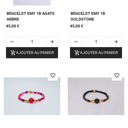
BRACELET EMY 1B AGATE
BRACELET EMY 1B
ARBRE
GOLDSTONE
45,00 €
45,00 €






AJOUTER AU PANIER
AJOUTER AU PANIER
favorite_border
favorite_border