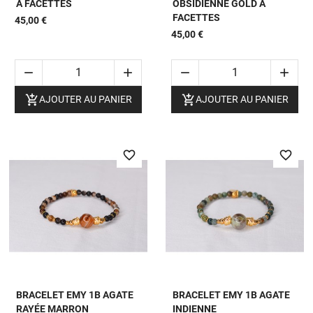
À FACETTES
OBSIDIENNE GOLD À
FACETTES
45,00 €
45,00 €






AJOUTER AU PANIER
AJOUTER AU PANIER
favorite_border
favorite_border
BRACELET EMY 1B AGATE
BRACELET EMY 1B AGATE
RAYÉE MARRON
INDIENNE