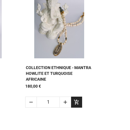

APERÇU RAPIDE
COLLECTION ETHNIQUE - MANTRA
HOWLITE ET TURQUOISE
AFRICAINE
180,00 €


