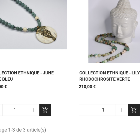


APERÇU RAPIDE
APERÇU RAPIDE
LECTION ETHNIQUE - JUNE
COLLECTION ETHNIQUE - LILY
E BLEU
RHODOCHROSITE VERTE
00 €
210,00 €





age 1-3 de 3 article(s)