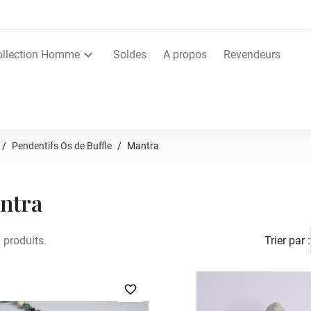
ollection Homme
Soldes
A propos
Revendeurs
Pendentifs Os de Buffle
Mantra
ntra
3 produits.
Trier par :
favorite_border