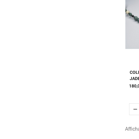
COL
JAD
180,

Affich